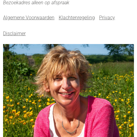
Bezoekadres alleen op afspraak
Algemene Voorwaarden
Klachtenregeling
Privacy
Disclaimer