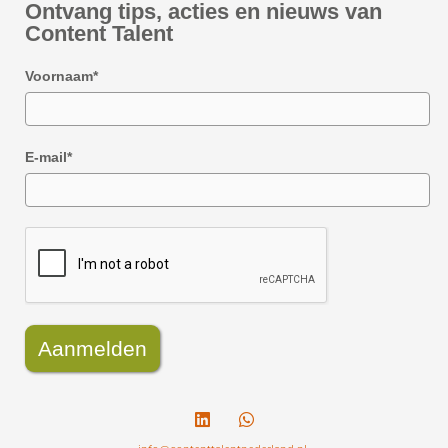
Ontvang tips, acties en nieuws van
Content Talent
Voornaam*
E-mail*
Aanmelden
L
W
i
h
n
a