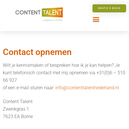
Ga
GRATIS E-BOOK
naar
de
inhoud
Contact opnemen
Wilt je kennismaken of bespreken hoe ik je kan helpen? Je
kunt telefonisch contact met mij opnemen via +31(0)6 – 510
66 927
of een e-mail sturen naar:
info@contenttalentnederland.nl
Content Talent
Zwenkgras 1
7623 EA Borne