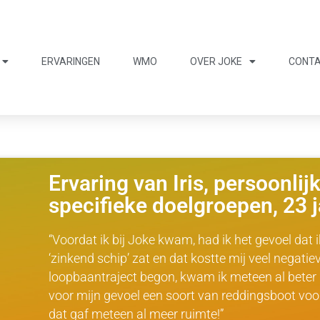
ERVARINGEN
WMO
OVER JOKE
CONT
Ervaring van Iris, persoonlij
specifieke doelgroepen, 23 j
“Voordat ik bij Joke kwam, had ik het gevoel dat 
‘zinkend schip’ zat en dat kostte mij veel negatie
loopbaantraject begon, kwam ik meteen al beter in
voor mijn gevoel een soort van reddingsboot voo
dat gaf meteen al meer ruimte!”