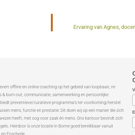
Ervaring van Agnes, docen
evert offline en online coaching op het gebied van loopbaan, re-
V
ess & burn-out, communicatie, samenwerking en persoonlijke
 biedt preventieve/curatieve programma’s ter voorkoming/herstel
ssen mens, functie en prestatie. Dit doen wij op een manier die zich
E
bewezen heeft, met oog voor zaak èn mens. Ons kantoor bevindt zich
ngelo. Hierdoor is onze locatie in Borne goed bereikbaar vanuit
o en Enschede.