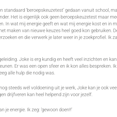
en standaard ‘beroepskeuzetest’ gedaan vanuit school, m
ander. Het is eigenlijk ook geen beroepskeuzetest maar me
nten. In wat mij energie geeft en wat mij energie kost en in
bij het maken van nieuwe keuzes heel goed kon gebruiken. 
zoeken en die verwerk je later weer in je zoekprofiel. Ik z
egeleiding. Joke is erg kundig en heeft veel inzichten en ka
teunen. Er was een open sfeer en ik kon alles bespreken. 
reeg alle hulp die nodig was.
 nog steeds wél voldoening uit je werk, Joke kan je ook vee
igen drijfveren kan heel helpend zijn voor jezelf.
n je energie. Ik zeg: ‘gewoon doen!!’