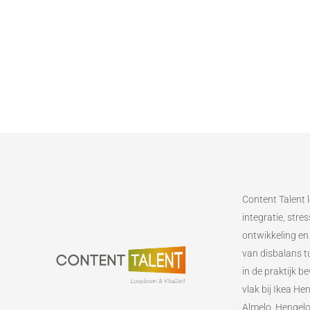
Content Talent l
integratie, str
ontwikkeling en
van disbalans tu
in de praktijk 
vlak bij Ikea He
Almelo, Hengel