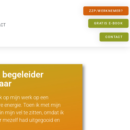
ZZP/WERKNEMER?
GRATIS E-BOOK
ACT
CONTACT
k begeleider
aar
ik op mijn werk op een
ve energie. Toen ik met mijn
 mijn vel te zitten, omdat ik
r mezelf had uitgegooid en