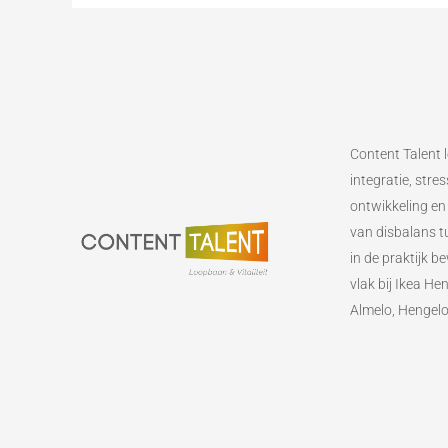
Content Talent l
integratie, str
ontwikkeling en
van disbalans tu
in de praktijk 
vlak bij Ikea He
Almelo, Hengel